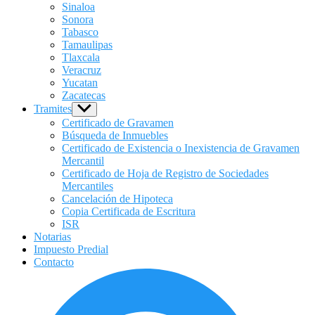
Sinaloa
Sonora
Tabasco
Tamaulipas
Tlaxcala
Veracruz
Yucatan
Zacatecas
Tramites
Show
sub
Certificado de Gravamen
menu
Búsqueda de Inmuebles
Certificado de Existencia o Inexistencia de Gravamen
Mercantil
Certificado de Hoja de Registro de Sociedades
Mercantiles
Cancelación de Hipoteca
Copia Certificada de Escritura
ISR
Notarias
Impuesto Predial
Contacto