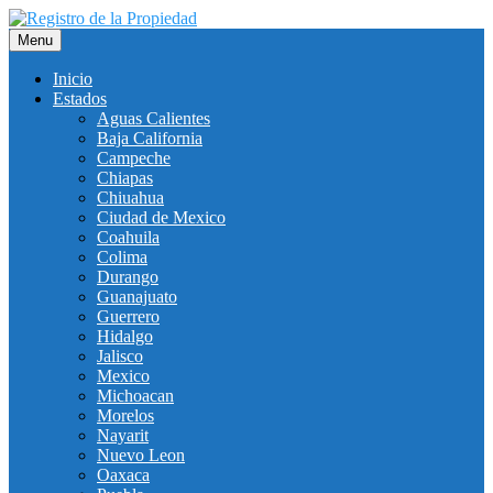
Saltar
al
Menu
contenido
Inicio
Estados
Aguas Calientes
Baja California
Campeche
Chiapas
Chiuahua
Ciudad de Mexico
Coahuila
Colima
Durango
Guanajuato
Guerrero
Hidalgo
Jalisco
Mexico
Michoacan
Morelos
Nayarit
Nuevo Leon
Oaxaca