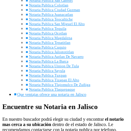
Notaria Publica San Gabriel
Notaria Publica Colotlan
Notaria Publica Ciudad Guzman
Notaria Publica Juanacatlan
Notaria Publica Teocaltiche
Notaria Publica San Miguel El Alto
Notaria Publica Tequila
Notaria Publica Ocotlan
Notaria Publica Magdalena
Notaria Publica Tepatitlan
Notaria Publica Cuquio
Notaria Publica Jalostotitlan
Notaria Publica Autlan De Navarro
Notaria Publica La Barca
Notaria Publica Uinion De Tula
Notaria Publica Sayula
Notaria Publica Tuxpan
Notaria Publica Tizapan El Alto
Notaria Publica Tlajomulco De Zuñiga
Notaria Publica Tlaquepaque
Que ventajas ofrece una notaria en Jalisco
Encuentre su Notaria en Jalisco
En nuestro buscador podrá elegir su ciudad y encontrar
el notario
mas cerca a su ubicación
dentro de el estado de Jalisco. Le
recomendamos contactarse con la notaria publica por telefono,