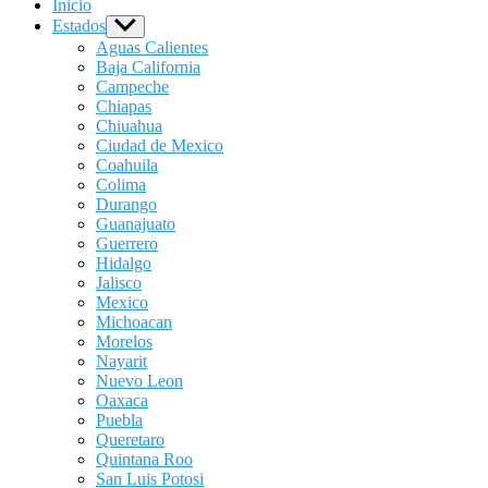
Inicio
Estados
Show
sub
Aguas Calientes
menu
Baja California
Campeche
Chiapas
Chiuahua
Ciudad de Mexico
Coahuila
Colima
Durango
Guanajuato
Guerrero
Hidalgo
Jalisco
Mexico
Michoacan
Morelos
Nayarit
Nuevo Leon
Oaxaca
Puebla
Queretaro
Quintana Roo
San Luis Potosi