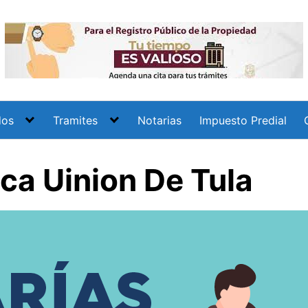
dos
Tramites
Notarias
Impuesto Predial
ica Uinion De Tula