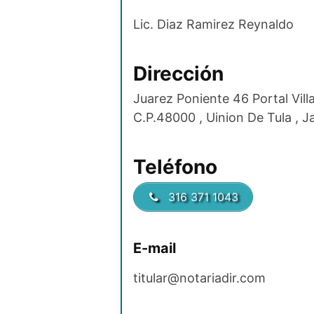
Lic. Diaz Ramirez Reynaldo
Dirección
Juarez Poniente 46 Portal Vill
C.P.48000 , Uinion De Tula , Ja
Teléfono
316 371 1043
E-mail
titular@notariadir.com