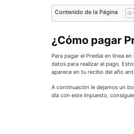
Contenido de la Página
¿Cómo pagar Pre
Para pagar el Predial en línea 
datos para realizar el pago. Esto
aparece en tu recibo del año ante
A continuación le dejamos un bo
día con este impuesto, consigui