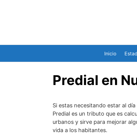
Saltar
al
contenido
Inicio
Esta
Predial en N
Si estas necesitando estar al dí
Predial es un tributo que es calc
urbanos y sirve para mejorar al
vida a los habitantes.