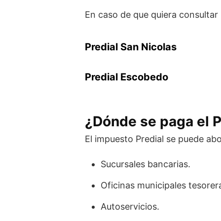
En caso de que quiera consultar 
Predial San Nicolas
Predial Escobedo
¿Dónde se paga el P
El impuesto Predial se puede abo
Sucursales bancarias.
Oficinas municipales tesore
Autoservicios.