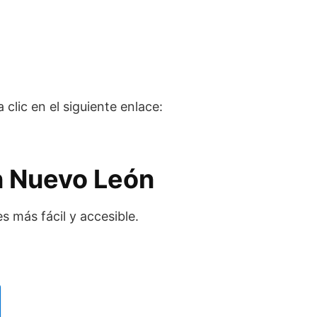
clic en el siguiente enlace:
n Nuevo León
 más fácil y accesible.