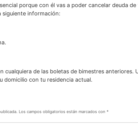
sencial porque con él vas a poder cancelar deuda de 
 siguiente información:
na.
n cualquiera de las boletas de bimestres anteriores.
u domicilio con tu residencia actual.
publicada.
Los campos obligatorios están marcados con
*