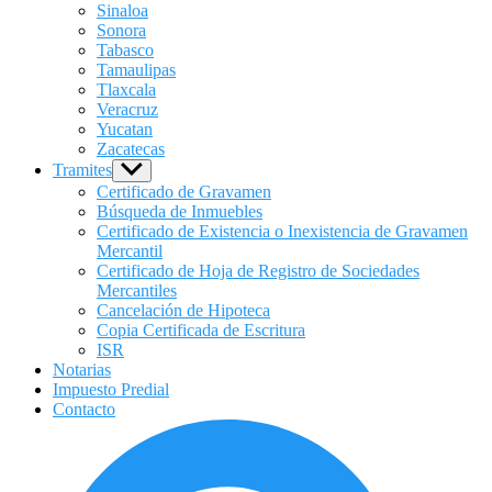
Sinaloa
Sonora
Tabasco
Tamaulipas
Tlaxcala
Veracruz
Yucatan
Zacatecas
Tramites
Show
sub
Certificado de Gravamen
menu
Búsqueda de Inmuebles
Certificado de Existencia o Inexistencia de Gravamen
Mercantil
Certificado de Hoja de Registro de Sociedades
Mercantiles
Cancelación de Hipoteca
Copia Certificada de Escritura
ISR
Notarias
Impuesto Predial
Contacto