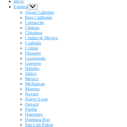
Inicio
Estados
Show
sub
Aguas Calientes
menu
Baja California
Campeche
Chiapas
Chiuahua
Ciudad de Mexico
Coahuila
Colima
Durango
Guanajuato
Guerrero
Hidalgo
Jalisco
Mexico
Michoacan
Morelos
Nayarit
Nuevo Leon
Oaxaca
Puebla
Queretaro
Quintana Roo
San Luis Potosi