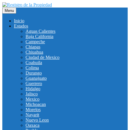
Saltar
al
Menu
contenido
Inicio
Estados
Aguas Calientes
Baja California
Campeche
Chiapas
Chiuahua
Ciudad de Mexico
Coahuila
Colima
Durango
Guanajuato
Guerrero
Hidalgo
Jalisco
Mexico
Michoacan
Morelos
Nayarit
Nuevo Leon
Oaxaca