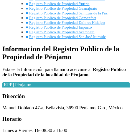
Registro Publico de Propiedad Yuriria
Registro Publico de Propiedad Guanajuato
Registro Publico de Propiedad San Luis de la Paz
Registro Publico de Propiedad Comonfort
Registro Publico de Propiedad Dolores Hidalgo
Registro Publico de Propiedad Irapuato
Registro Publico de Propiedad Acámbaro
Registro Publico de Propiedad San José Iturbide
Informacion del Registro Publico de la
Propiedad de Pénjamo
Esta es la Información para llamar o acercarse al
Registro Publico
de la Propiedad
de la
localidad
de
Pénjamo
.
[RPP] Pénjamo
Dirección
Manuel Doblado 47-a, Bellavista, 36900 Pénjamo, Gto., México
Horario
Lunes a Viernes, De 08:30 a 16:00