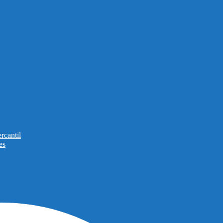
rcantil
es