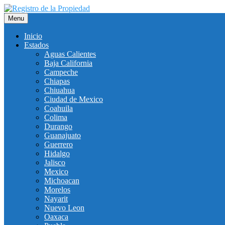
Saltar
al
Menu
contenido
Inicio
Estados
Aguas Calientes
Baja California
Campeche
Chiapas
Chiuahua
Ciudad de Mexico
Coahuila
Colima
Durango
Guanajuato
Guerrero
Hidalgo
Jalisco
Mexico
Michoacan
Morelos
Nayarit
Nuevo Leon
Oaxaca