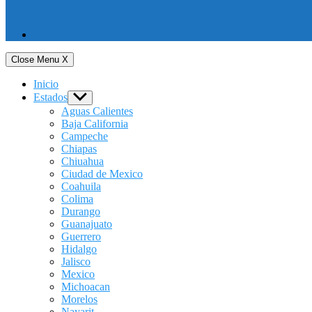
Close Menu
X
Inicio
Estados
Show
sub
Aguas Calientes
menu
Baja California
Campeche
Chiapas
Chiuahua
Ciudad de Mexico
Coahuila
Colima
Durango
Guanajuato
Guerrero
Hidalgo
Jalisco
Mexico
Michoacan
Morelos
Nayarit