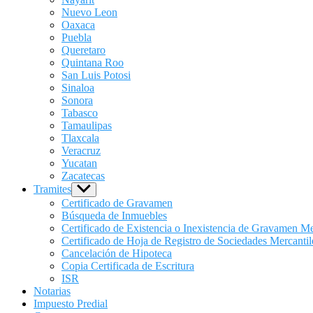
Nuevo Leon
Oaxaca
Puebla
Queretaro
Quintana Roo
San Luis Potosi
Sinaloa
Sonora
Tabasco
Tamaulipas
Tlaxcala
Veracruz
Yucatan
Zacatecas
Tramites
Show
sub
Certificado de Gravamen
menu
Búsqueda de Inmuebles
Certificado de Existencia o Inexistencia de Gravamen Me
Certificado de Hoja de Registro de Sociedades Mercantil
Cancelación de Hipoteca
Copia Certificada de Escritura
ISR
Notarias
Impuesto Predial