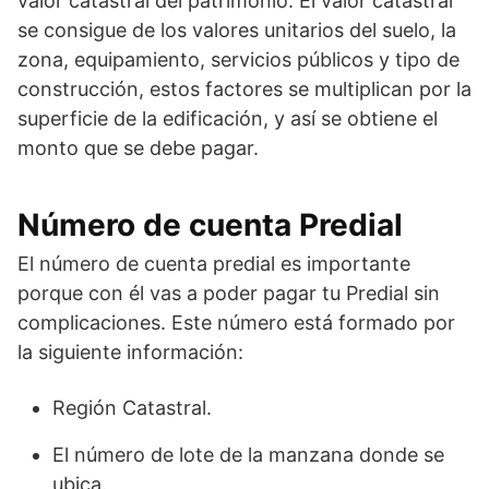
valor catastral del patrimonio. El valor catastral
se consigue de los valores unitarios del suelo, la
zona, equipamiento, servicios públicos y tipo de
construcción, estos factores se multiplican por la
superficie de la edificación, y así se obtiene el
monto que se debe pagar.
Número de cuenta Predial
El número de cuenta predial es importante
porque con él vas a poder pagar tu Predial sin
complicaciones. Este número está formado por
la siguiente información:
Región Catastral.
El número de lote de la manzana donde se
ubica.