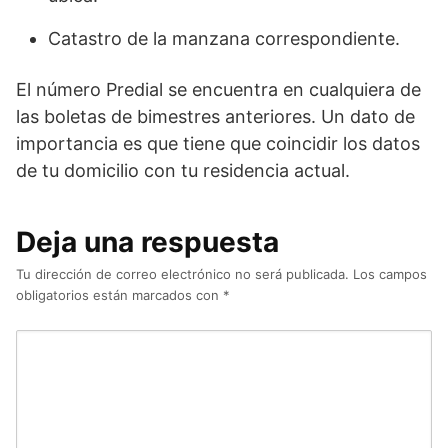
Catastro de la manzana correspondiente.
El número Predial se encuentra en cualquiera de
las boletas de bimestres anteriores. Un dato de
importancia es que tiene que coincidir los datos
de tu domicilio con tu residencia actual.
Deja una respuesta
Tu dirección de correo electrónico no será publicada.
Los campos
obligatorios están marcados con
*