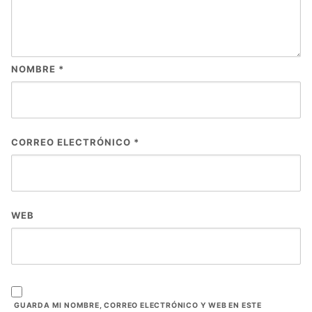
NOMBRE
*
CORREO ELECTRÓNICO
*
WEB
GUARDA MI NOMBRE, CORREO ELECTRÓNICO Y WEB EN ESTE