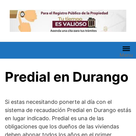
Saltar
al
contenido
Menu
Predial en Durango
Si estas necesitando ponerte al día con el
sistema de recaudación Predial en Durango estás
en lugar indicado. Predial es una de las
obligaciones que los dueños de las viviendas
deben abonar todos los años en el primer