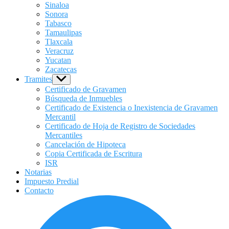
Sinaloa
Sonora
Tabasco
Tamaulipas
Tlaxcala
Veracruz
Yucatan
Zacatecas
Tramites
Show
sub
Certificado de Gravamen
menu
Búsqueda de Inmuebles
Certificado de Existencia o Inexistencia de Gravamen
Mercantil
Certificado de Hoja de Registro de Sociedades
Mercantiles
Cancelación de Hipoteca
Copia Certificada de Escritura
ISR
Notarias
Impuesto Predial
Contacto