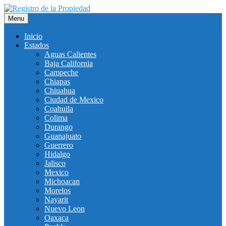
Saltar
al
Menu
contenido
Inicio
Estados
Aguas Calientes
Baja California
Campeche
Chiapas
Chiuahua
Ciudad de Mexico
Coahuila
Colima
Durango
Guanajuato
Guerrero
Hidalgo
Jalisco
Mexico
Michoacan
Morelos
Nayarit
Nuevo Leon
Oaxaca