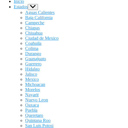
Inicio
Estados
Show
sub
Aguas Calientes
menu
Baja California
Campeche
Chiapas
Chiuahua
Ciudad de Mexico
Coahuila
Colima
Durango
Guanajuato
Guerrero
Hidalgo
Jalisco
Mexico
Michoacan
Morelos
Nayarit
Nuevo Leon
Oaxaca
Puebla
Queretaro
Quintana Roo
San Luis Potosi