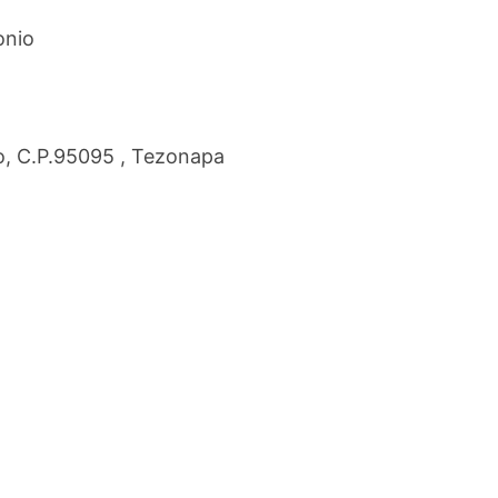
onio
o, C.P.95095 , Tezonapa