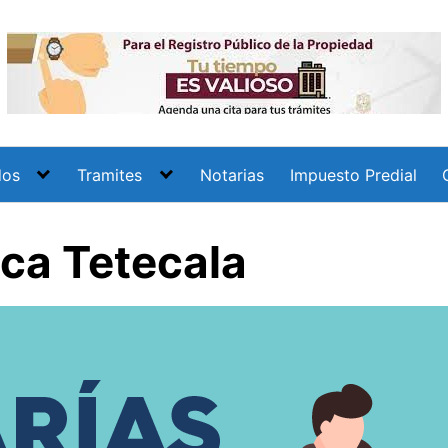
dos
Tramites
Notarias
Impuesto Predial
ica Tetecala