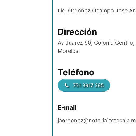
Lic. Ordoñez Ocampo Jose An
Dirección
Av Juarez 60, Colonia Centro, 
Morelos
Teléfono
751 3917 295
E-mail
jaordonez@notaria1tetecala.