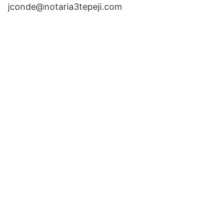
jconde@notaria3tepeji.com