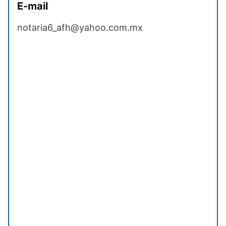
E-mail
notaria6_afh@yahoo.com.mx