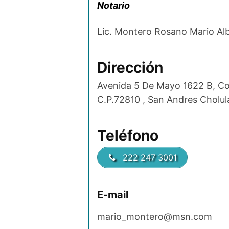
Notario
Lic. Montero Rosano Mario Al
Dirección
Avenida 5 De Mayo 1622 B, Col
C.P.72810 , San Andres Cholula
Teléfono
222 247 3001
E-mail
mario_montero@msn.com