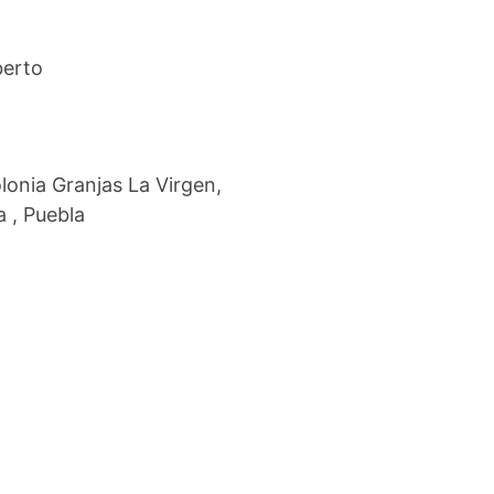
berto
onia Granjas La Virgen,
 , Puebla