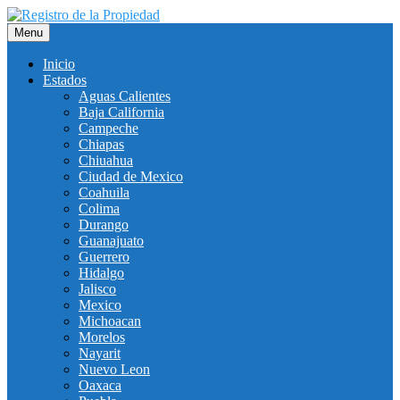
Saltar
al
Menu
contenido
Inicio
Estados
Aguas Calientes
Baja California
Campeche
Chiapas
Chiuahua
Ciudad de Mexico
Coahuila
Colima
Durango
Guanajuato
Guerrero
Hidalgo
Jalisco
Mexico
Michoacan
Morelos
Nayarit
Nuevo Leon
Oaxaca