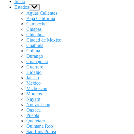
Inicio
Estados
Show
sub
Aguas Calientes
menu
Baja California
Campeche
Chiapas
Chiuahua
Ciudad de Mexico
Coahuila
Colima
Durango
Guanajuato
Guerrero
Hidalgo
Jalisco
Mexico
Michoacan
Morelos
Nayarit
Nuevo Leon
Oaxaca
Puebla
Queretaro
Quintana Roo
San Luis Potosi