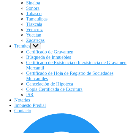
Sinaloa
Sonora
Tabasco
Tamaulipas
Tlaxcala
Veracruz
Yucatan
Zacatecas
Tramites
Show
sub
Certificado de Gravamen
menu
Búsqueda de Inmuebles
Certificado de Existencia o Inexistencia de Gravamen
Mercantil
Certificado de Hoja de Registro de Sociedades
Mercantiles
Cancelación de Hipoteca
Copia Certificada de Escritura
ISR
Notarias
Impuesto Predial
Contacto