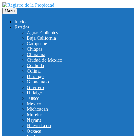
Saltar
al
Menu
contenido
Inicio
Estados
Aguas Calientes
Baja California
Campeche
Chiapas
Chiuahua
Ciudad de Mexico
Coahuila
Colima
Durango
Guanajuato
Guerrero
Hidalgo
Jalisco
Mexico
Michoacan
Morelos
Nayarit
Nuevo Leon
Oaxaca