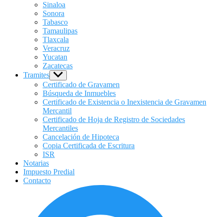
Sinaloa
Sonora
Tabasco
Tamaulipas
Tlaxcala
Veracruz
Yucatan
Zacatecas
Tramites
Show
sub
Certificado de Gravamen
menu
Búsqueda de Inmuebles
Certificado de Existencia o Inexistencia de Gravamen
Mercantil
Certificado de Hoja de Registro de Sociedades
Mercantiles
Cancelación de Hipoteca
Copia Certificada de Escritura
ISR
Notarias
Impuesto Predial
Contacto