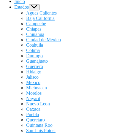
Inicio
Estados
Show
sub
Aguas Calientes
menu
Baja California
Campeche
Chiapas
Chiuahua
Ciudad de Mexico
Coahuila
Colima
Durango
Guanajuato
Guerrero
Hidalgo
Jalisco
Mexico
Michoacan
Morelos
Nayarit
Nuevo Leon
Oaxaca
Puebla
Queretaro
Quintana Roo
San Luis Potosi