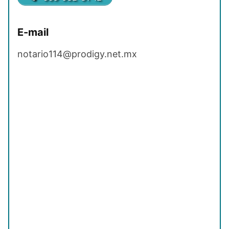
E-mail
notario114@prodigy.net.mx