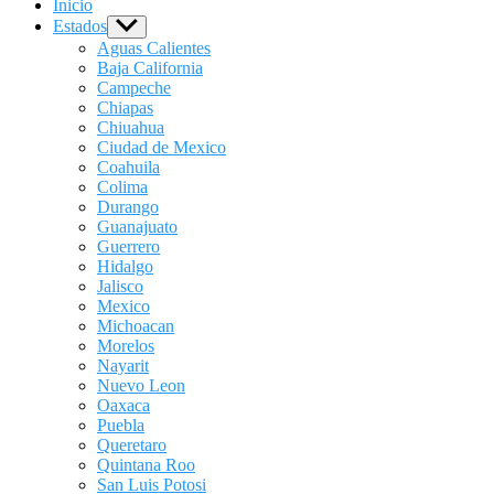
Inicio
Estados
Show
sub
Aguas Calientes
menu
Baja California
Campeche
Chiapas
Chiuahua
Ciudad de Mexico
Coahuila
Colima
Durango
Guanajuato
Guerrero
Hidalgo
Jalisco
Mexico
Michoacan
Morelos
Nayarit
Nuevo Leon
Oaxaca
Puebla
Queretaro
Quintana Roo
San Luis Potosi