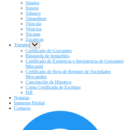
Sinaloa
Sonora
Tabasco
Tamaulipas
Tlaxcala
Veracruz
Yucatan
Zacatecas
Tramites
Show
sub
Certificado de Gravamen
menu
Búsqueda de Inmuebles
Certificado de Existencia o Inexistencia de Gravamen
Mercantil
Certificado de Hoja de Registro de Sociedades
Mercantiles
Cancelación de Hipoteca
Copia Certificada de Escritura
ISR
Notarias
Impuesto Predial
Contacto