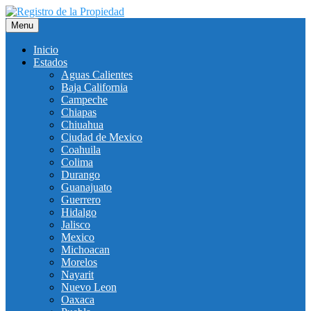
Saltar
al
Menu
contenido
Inicio
Estados
Aguas Calientes
Baja California
Campeche
Chiapas
Chiuahua
Ciudad de Mexico
Coahuila
Colima
Durango
Guanajuato
Guerrero
Hidalgo
Jalisco
Mexico
Michoacan
Morelos
Nayarit
Nuevo Leon
Oaxaca