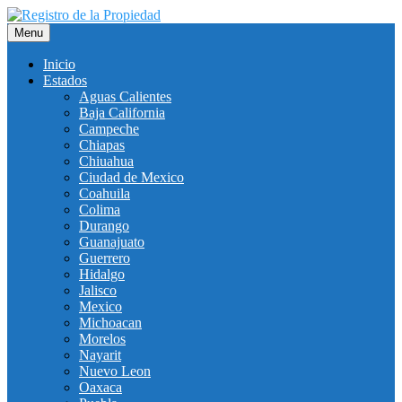
Saltar
al
Menu
contenido
Inicio
Estados
Aguas Calientes
Baja California
Campeche
Chiapas
Chiuahua
Ciudad de Mexico
Coahuila
Colima
Durango
Guanajuato
Guerrero
Hidalgo
Jalisco
Mexico
Michoacan
Morelos
Nayarit
Nuevo Leon
Oaxaca