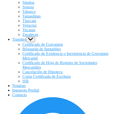
Sinaloa
Sonora
Tabasco
Tamaulipas
Tlaxcala
Veracruz
Yucatan
Zacatecas
Tramites
Show
sub
Certificado de Gravamen
menu
Búsqueda de Inmuebles
Certificado de Existencia o Inexistencia de Gravamen
Mercantil
Certificado de Hoja de Registro de Sociedades
Mercantiles
Cancelación de Hipoteca
Copia Certificada de Escritura
ISR
Notarias
Impuesto Predial
Contacto