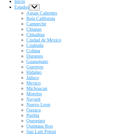
Inicio
Estados
Show
sub
Aguas Calientes
menu
Baja California
Campeche
Chiapas
Chiuahua
Ciudad de Mexico
Coahuila
Colima
Durango
Guanajuato
Guerrero
Hidalgo
Jalisco
Mexico
Michoacan
Morelos
Nayarit
Nuevo Leon
Oaxaca
Puebla
Queretaro
Quintana Roo
San Luis Potosi