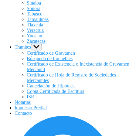
Sinaloa
Sonora
Tabasco
Tamaulipas
Tlaxcala
Veracruz
Yucatan
Zacatecas
Tramites
Show
sub
Certificado de Gravamen
menu
Búsqueda de Inmuebles
Certificado de Existencia o Inexistencia de Gravamen
Mercantil
Certificado de Hoja de Registro de Sociedades
Mercantiles
Cancelación de Hipoteca
Copia Certificada de Escritura
ISR
Notarias
Impuesto Predial
Contacto