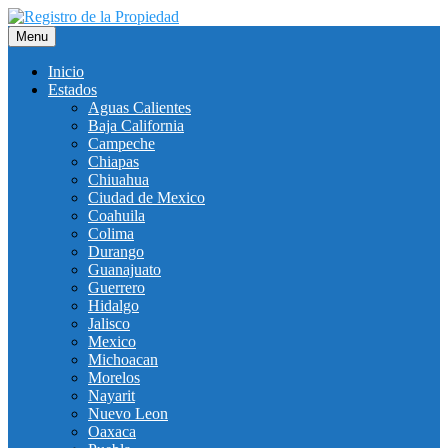
Saltar
al
Menu
contenido
Inicio
Estados
Aguas Calientes
Baja California
Campeche
Chiapas
Chiuahua
Ciudad de Mexico
Coahuila
Colima
Durango
Guanajuato
Guerrero
Hidalgo
Jalisco
Mexico
Michoacan
Morelos
Nayarit
Nuevo Leon
Oaxaca