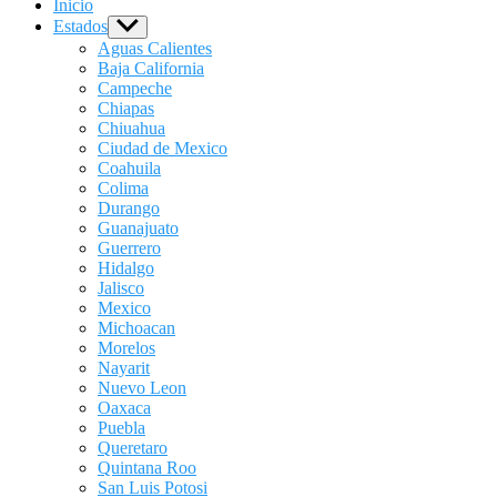
Inicio
Estados
Show
sub
Aguas Calientes
menu
Baja California
Campeche
Chiapas
Chiuahua
Ciudad de Mexico
Coahuila
Colima
Durango
Guanajuato
Guerrero
Hidalgo
Jalisco
Mexico
Michoacan
Morelos
Nayarit
Nuevo Leon
Oaxaca
Puebla
Queretaro
Quintana Roo
San Luis Potosi