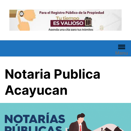
Saltar
al
contenido
Menu
Notaria Publica
Acayucan