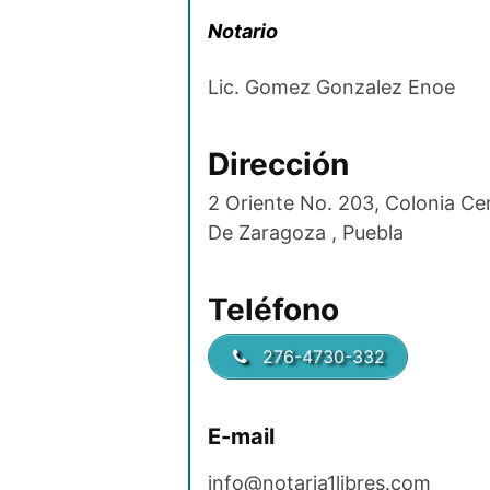
Notario
Lic. Gomez Gonzalez Enoe
Dirección
2 Oriente No. 203, Colonia Ce
De Zaragoza , Puebla
Teléfono
276-4730-332
E-mail
info@notaria1libres.com